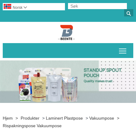
Norsk‎


Veks
Hjem
>
Produkter
>
Laminert Plastpose
>
Vakuumpose
>
Rispakningspose Vakuumpose