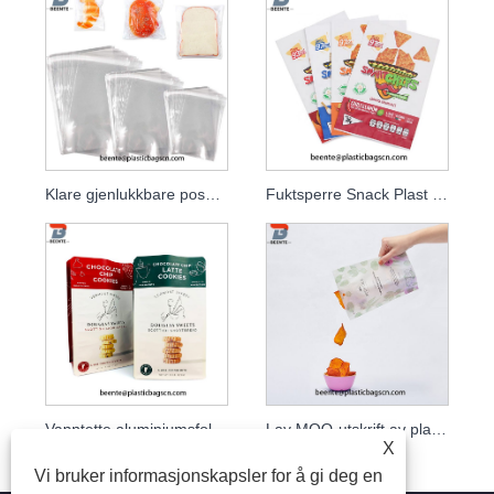
Klare gjenlukkbare poser for matsnack Candy Cookie
Fuktsperre Snack Plast emballasjepose
Vanntette aluminiumsfolie-kjekspakningsposer
Lav MOQ-utskrift av plastemballasjeposer for snacks
X
Vi bruker informasjonskapsler for å gi deg en