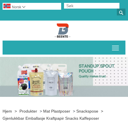
Norsk‎


Veks
Hjem
>
Produkter
>
Mat Plastposer
>
Snackspose
>
Gjenlukkbar Emballasje Kraftpapir Snacks Kaffeposer