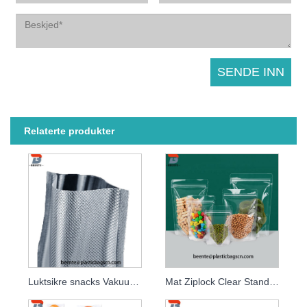
Relaterte produkter
Luktsikre snacks Vakuumforseglingsposer
Mat Ziplock Clear Stand Up Snacks Pouch