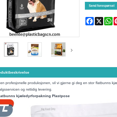
Send forespørsel
Facebook
X
Wh
oduktbeskrivelse
n profesjonelle produksjonen, vil vi gjerne gi deg en stor flatbunns kjæ
algsservicen og rettidig levering.
flatbunns kjæledyrforpakning Plastpose