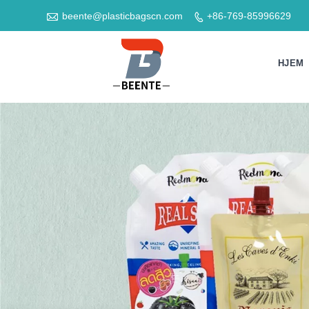

beente@plasticbagscn.com
+86-769-85996629

HJEM