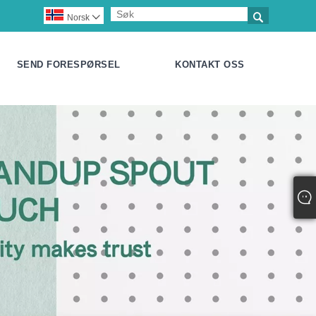

Norsk‎

SEND FORESPØRSEL
KONTAKT OSS