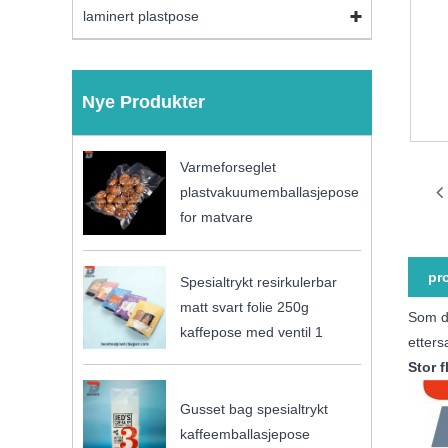
laminert plastpose
Nye Produkter
Varmeforseglet
plastvakuumemballasjepose
for matvare
pr
Spesialtrykt resirkulerbar
matt svart folie 250g
Som de
kaffepose med ventil 1
etters
Stor 
Gusset bag spesialtrykt
kaffeemballasjepose