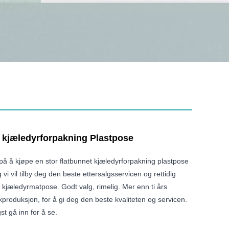
s kjæledyrforpakning Plastpose
å å kjøpe en stor flatbunnet kjæledyrforpakning plastpose
g vi vil tilby deg den beste ettersalgsservicen og rettidig
r kjæledyrmatpose. Godt valg, rimelig. Mer enn ti års
kproduksjon, for å gi deg den beste kvaliteten og servicen.
gst gå inn for å se.