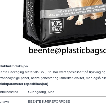
oduktintroduksjon
ente Packaging Materials Co., Ltd. har vært spesialisert på trykking og 
ransedyktige priser, bedre tjenester og utmerket kvalitet, men også sikk
oduktparameter (spesifikasjon)
innelsessted
Guangdong, Kina
enavn
BEENTE KJÆREFORPOSE