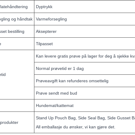
latehåndtering
Dyptrykk
gling og håndtak
Varmeforsegling
sset bestilling
Aksepterer
e
Tilpasset
Kan levere gratis prøve på lager for deg å sjekke kv
Normal prøvetid er 1 dag
tid
Prøveavgift kan refunderes omsettelig
Prøve sendt med bud
Hundemat/kattemat
Stand Up Pouch Bag, Side Seal Bag, Side Gusset Bag
produkter
All emballasje du ønsker, vi kan gjøre det.