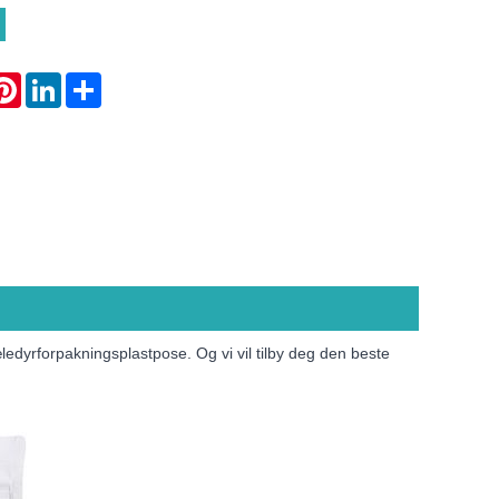
atsApp
Pinterest
LinkedIn
Share
ledyrforpakningsplastpose. Og vi vil tilby deg den beste