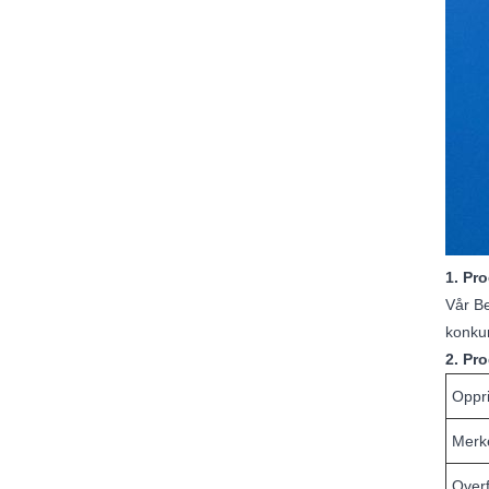
1. Pr
Vår Be
konkur
2. Pr
Oppr
Merk
Overf