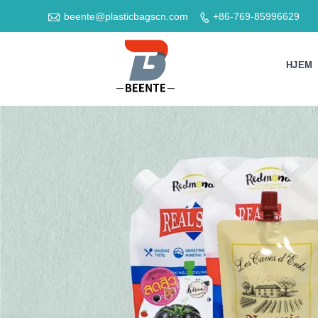

beente@plasticbagscn.com
+86-769-85996629

HJEM