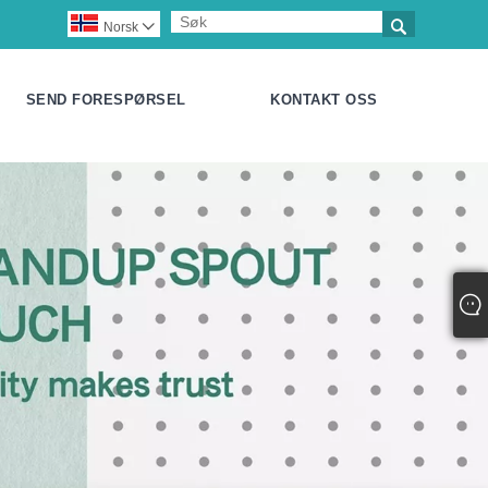

Norsk‎

SEND FORESPØRSEL
KONTAKT OSS