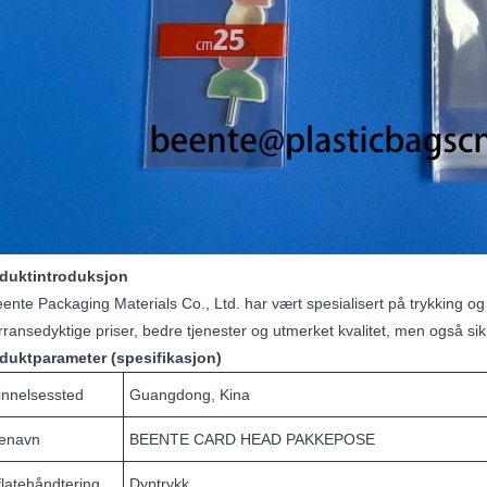
oduktintroduksjon
ente Packaging Materials Co., Ltd. har vært spesialisert på trykking og 
ransedyktige priser, bedre tjenester og utmerket kvalitet, men også sikk
oduktparameter (spesifikasjon)
innelsessted
Guangdong, Kina
enavn
BEENTE CARD HEAD PAKKEPOSE
latehåndtering
Dyptrykk