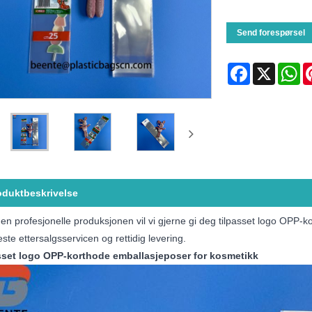
Send forespørsel
Facebook
X
Wh
oduktbeskrivelse
n profesjonelle produksjonen vil vi gjerne gi deg tilpasset logo OPP-ko
ste ettersalgsservicen og rettidig levering.
sset logo OPP-korthode emballasjeposer for kosmetikk