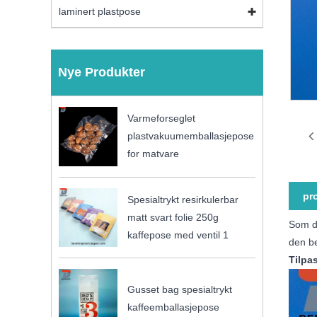
laminert plastpose
Nye Produkter
Varmeforseglet
plastvakuumemballasjepose
for matvare
pr
Spesialtrykt resirkulerbar
matt svart folie 250g
Som de
kaffepose med ventil 1
den be
Tilpa
Gusset bag spesialtrykt
kaffeemballasjepose