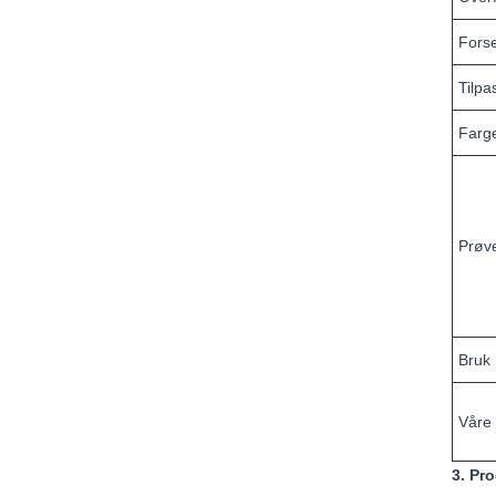
Forse
Tilpa
Farg
Prøve
Bruk
Våre 
3. Pr